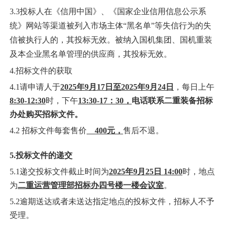
3.
3投标人在《信用中国》、《国家企业信用信息公示系
统》网站等渠道被列入市场主体“黑名单”等失信行为的失
信被执行人的，其投标无效。被纳入国机集团、国机重装
及本企业黑名单管理的供应商，其投标无效。
4.招标文件的获取
4.1请申请人于
2025
年
9
月
17
日至
2025
年
9
月
24
日
，每日上午
8:30-12:30
时，下午
13:30-17：30，
电话联系二重装备招标
办处购买招标文件。
4.2 招标文件每套售价
4
00元，
售后不退。
5.投标文件的递交
5.1递交投标文件截止时间为
2025年
9
月
25
日
14
:
0
0
时，地点
为
二重运营管理部招标办四号楼一楼会议室
。
5.2逾期送达或者未送达指定地点的投标文件，招标人不予
受理。