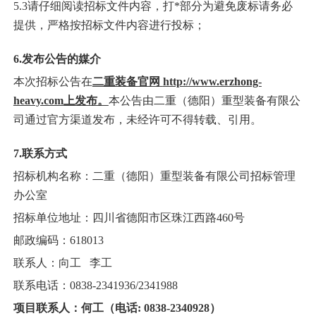
5.3
请仔细阅读招标文件内容，打
*部分为避免废标请务必
提供，严格按招标文件内容进行投标；
6.发布公告的媒介
本次招标公告在
二重装备官网
http://www.erzhong-
heavy.com
上发布。
本公告由二重（德阳）重型装备有限公
司通过官方渠道发布，未经许可不得转载、引用。
7.联系方式
招标机构名称：二重（德阳）重型装备有限公司招标管理
办公室
招标单位地址：四川省德阳市区珠江西路
460号
邮政编码：
618013
联系人：向工
李工
联系电话：
0838-23419
36
/23419
88
项目
联系
人
：
何工（电话
:
0838-2340928
）