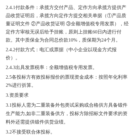
2.4.1
付款条件：承揽方交付产品、定作方向承揽方提供产
品收货证明后，承揽方向定作方提交相关单据（
①产品质
量证明文件 ②产品收货证明 ③全额增值税专用发票），经
定作方审核无误后给予挂账，原则上挂账60日内进行付
款。其中质保金为合同总价款10%，质保期为24个月。
2.4.2
付款方式：电汇或票据
（中小企业以现金方式报
价）
。
2.4.3
出具发票税率：全额增值税专用发票。
2.5
各投标方有效投标报价的票现资金成本：
按照年化利率
2%进行折算
。
3.资质要求
3.1
投标人需为二重装备外包类试采购或合格供方具备锻件
生产能力
,如非二重装备供方，投标方除招标文件要求的资
料外还需提供锻件供货业绩。
3.
2不接受联合体投标。