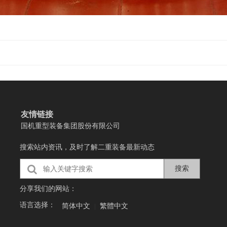
友情链接
国机重型装备集团股份有限公司
搜索站内资讯，及时了解二重装备最新动态
搜索
分享我们的网站：
语言选择：
简体中文
繁體中文
|