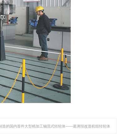
备制造的国内首件大型精加工轴流式转轮体——葛洲坝改造机组转轮体